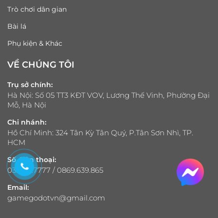
Trò chơi dân gian
Bài lá
Phụ kiện & Khác
VỀ CHÚNG TÔI
Trụ sở chính:
Hà Nội: Số 05 TT3 KĐT VOV, Lương Thế Vinh, Phường Đại
Mỗ, Hà Nội
Chi nhánh:
Hồ Chí Minh: 324 Tân Kỳ Tân Quý, P.Tân Sơn Nhì, TP.
HCM
Số điện thoại:
033.321.7777 / 0869.639.865
Email:
gamegodotvn@gmail.com