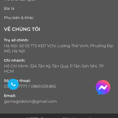
Bài lá
Phụ kiện & Khác
VỀ CHÚNG TÔI
Trụ sở chính:
Hà Nội: Số 05 TT3 KĐT VOV, Lương Thế Vinh, Phường Đại
Mỗ, Hà Nội
Chi nhánh:
Hồ Chí Minh: 324 Tân Kỳ Tân Quý, P.Tân Sơn Nhì, TP.
HCM
Số điện thoại:
033.321.7777 / 0869.639.865
Email:
gamegodotvn@gmail.com