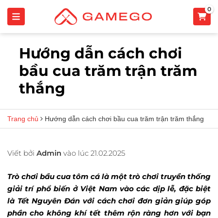
0
Hướng dẫn cách chơi
bầu cua trăm trận trăm
thắng
Trang chủ
Hướng dẫn cách chơi bầu cua trăm trận trăm thắng
Viết bởi
Admin
vào lúc 21.02.2025
Trò chơi bầu cua tôm cá là một trò chơi truyền thống
giải trí phổ biến ở Việt Nam vào các dịp lễ, đặc biệt
là Tết Nguyên Đán với cách chơi đơn giản giúp góp
phần cho không khí tết thêm rộn ràng hơn với bạn