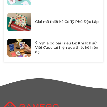
Giải mã thiết kế Cờ Tỷ Phú Độc Lập
Ý nghĩa bộ bài Triều Lê: Khi lịch sử
Việt được tái hiện qua thiết kế hiện
đại