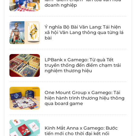
doanh nghiệp
Ý nghĩa Bộ Bài Văn Lang: Tái hiện
xã hội Văn Lang thông qua từng lá
bài
LPBank x Gamego: Từ quà Tết
truyền thống đến điểm chạm trải
nghiệm thương hiệu
One Mount Group x Gamego: Tái
hiện hành trình thương hiệu thông
qua board game
Kính Mắt Anna x Gamego: Bước
tiến mới cho thời đại kết nối