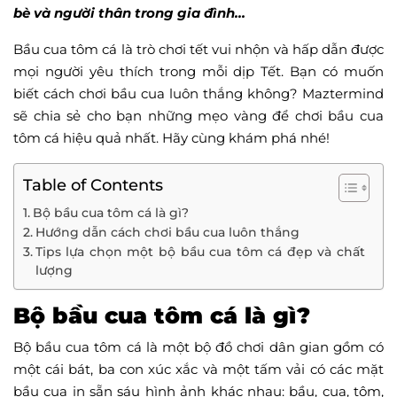
bè và người thân trong gia đình…
Bầu cua tôm cá là trò chơi tết vui nhộn và hấp dẫn được
mọi người yêu thích trong mỗi dịp Tết. Bạn có muốn
biết cách chơi bầu cua luôn thắng không? Maztermind
sẽ chia sẻ cho bạn những mẹo vàng để chơi bầu cua
tôm cá hiệu quả nhất. Hãy cùng khám phá nhé!
Table of Contents
Bộ bầu cua tôm cá là gì?
Hướng dẫn cách chơi bầu cua luôn thắng
Tips lựa chọn một bộ bầu cua tôm cá đẹp và chất
lượng
Bộ bầu cua tôm cá là gì?
Bộ bầu cua tôm cá là một bộ đồ chơi dân gian gồm có
một cái bát, ba con xúc xắc và một tấm vải có các mặt
bầu cua in sẵn sáu hình ảnh khác nhau: bầu, cua, tôm,