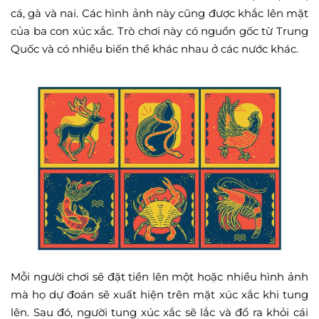
cá, gà và nai. Các hình ảnh này cũng được khắc lên mặt
của ba con xúc xắc. Trò chơi này có nguồn gốc từ Trung
Quốc và có nhiều biến thể khác nhau ở các nước khác.
Mỗi người chơi sẽ đặt tiền lên một hoặc nhiều hình ảnh
mà họ dự đoán sẽ xuất hiện trên mặt xúc xắc khi tung
lên. Sau đó, người tung xúc xắc sẽ lắc và đổ ra khỏi cái