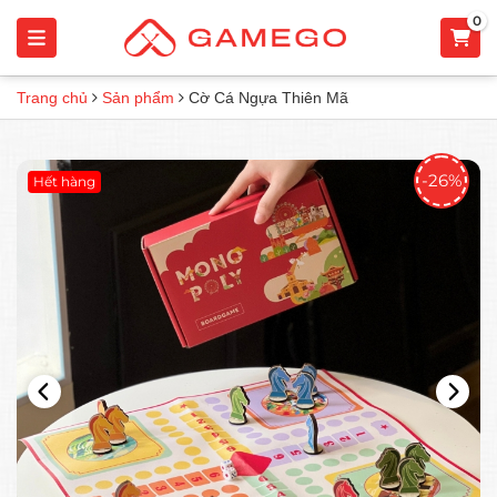
0
Trang chủ
Sản phẩm
Cờ Cá Ngựa Thiên Mã
-26%
Hết hàng