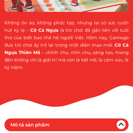
Không ồn ào, không phức tạp, nhưng lại có sức cuốn
hút kỳ lạ –
Cờ Cá Ngựa
là trò chơi đã gắn liền với tuổi
thơ của biết bao thế hệ người Việt. Hôm nay, Gamego
đưa trò chơi ấy trở lại trong một diện mạo mới:
Cờ Cá
Ngựa Thiên Mã
– chỉnh chu, chỉn chu, sáng tạo, mang
đến không chỉ là giải trí mà còn là kết nối, là cảm xúc, là
kỷ niệm.
Mô tả sản phẩm