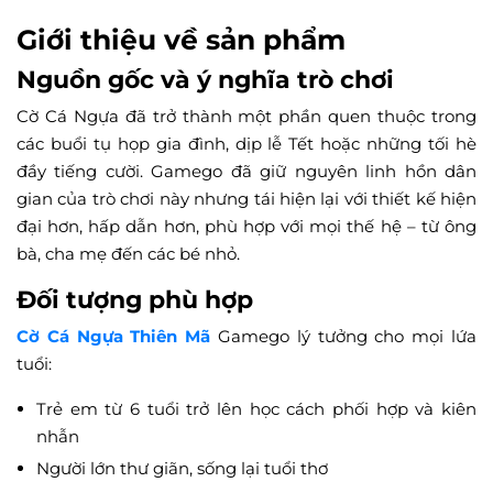
Giới thiệu về sản phẩm
Nguồn gốc và ý nghĩa trò chơi
Cờ Cá Ngựa đã trở thành một phần quen thuộc trong
các buổi tụ họp gia đình, dịp lễ Tết hoặc những tối hè
đầy tiếng cười. Gamego đã giữ nguyên linh hồn dân
gian của trò chơi này nhưng tái hiện lại với thiết kế hiện
đại hơn, hấp dẫn hơn, phù hợp với mọi thế hệ – từ ông
bà, cha mẹ đến các bé nhỏ.
Đối tượng phù hợp
Cờ Cá Ngựa Thiên Mã
Gamego lý tưởng cho mọi lứa
tuổi:
Trẻ em từ 6 tuổi trở lên học cách phối hợp và kiên
nhẫn
Người lớn thư giãn, sống lại tuổi thơ