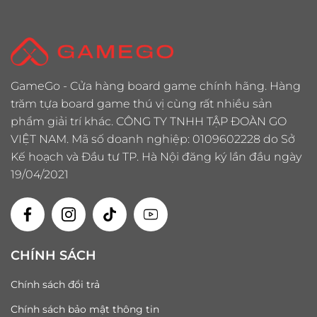
GameGo - Cửa hàng board game chính hãng. Hàng
trăm tựa board game thú vị cùng rất nhiều sản
phẩm giải trí khác. CÔNG TY TNHH TẬP ĐOÀN GO
VIỆT NAM. Mã số doanh nghiệp: 0109602228 do Sở
Kế hoạch và Đầu tư TP. Hà Nội đăng ký lần đầu ngày
19/04/2021
CHÍNH SÁCH
Chính sách đổi trả
Chính sách bảo mật thông tin