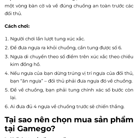
một vòng bàn cờ và về đúng chuồng an toàn trước các
đối thủ.
Cách chơi:
Người chơi lần lượt tung xúc xắc.
Để đưa ngựa ra khỏi chuồng, cần tung được số 6.
Ngựa di chuyển theo số điểm trên xúc xắc theo chiều
kim đồng hồ.
Nếu ngựa của bạn dừng trúng vị trí ngựa của đối thủ,
bạn “ăn ngựa” – đối thủ phải đưa ngựa đó về chuồng.
Để về chuồng, bạn phải tung chính xác số bước còn
lại.
Ai đưa đủ 4 ngựa về chuồng trước sẽ chiến thắng.
Tại sao nên chọn mua sản phẩm
tại Gamego?