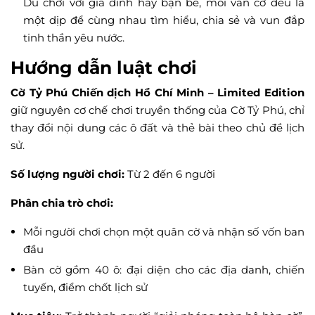
Dù chơi với gia đình hay bạn bè, mỗi ván cờ đều là
một dịp để cùng nhau tìm hiểu, chia sẻ và vun đắp
tinh thần yêu nước.
Hướng dẫn luật chơi
Cờ Tỷ Phú Chiến dịch Hồ Chí Minh – Limited Edition
giữ nguyên cơ chế chơi truyền thống của Cờ Tỷ Phú, chỉ
thay đổi nội dung các ô đất và thẻ bài theo chủ đề lịch
sử.
Số lượng người chơi:
Từ 2 đến 6 người
Phân chia trò chơi:
Mỗi người chơi chọn một quân cờ và nhận số vốn ban
đầu
Bàn cờ gồm 40 ô: đại diện cho các địa danh, chiến
tuyến, điểm chốt lịch sử