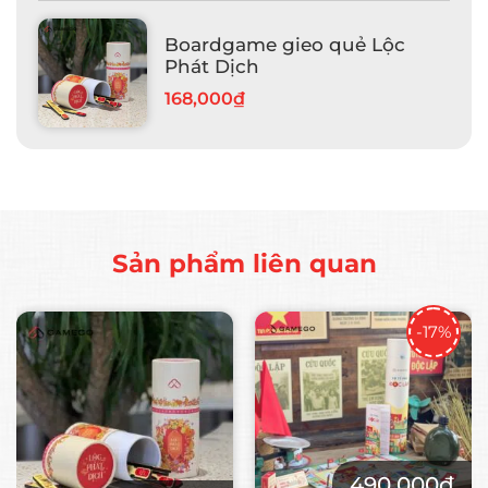
Boardgame gieo quẻ Lộc
Phát Dịch
168,000₫
Sản phẩm liên quan
-17%
490,000₫