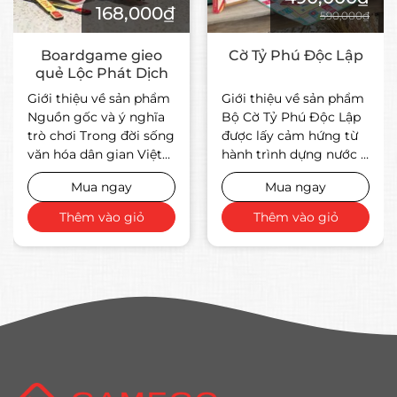
168,000₫
590,000₫
Boardgame gieo
Cờ Tỷ Phú Độc Lập
quẻ Lộc Phát Dịch
Giới thiệu về sản phẩm
Giới thiệu về sản phẩm
Nguồn gốc và ý nghĩa
Bộ Cờ Tỷ Phú Độc Lập
trò chơi Trong đời sống
được lấy cảm hứng từ
văn hóa dân gian Việt
hành trình dựng nước –
Nam, gieo quẻ từ lâu đã
giữ nước – phát triển
Mua ngay
Mua ngay
gắn liền với nhu cầu ...
đất nước ...
Thêm vào giỏ
Thêm vào giỏ