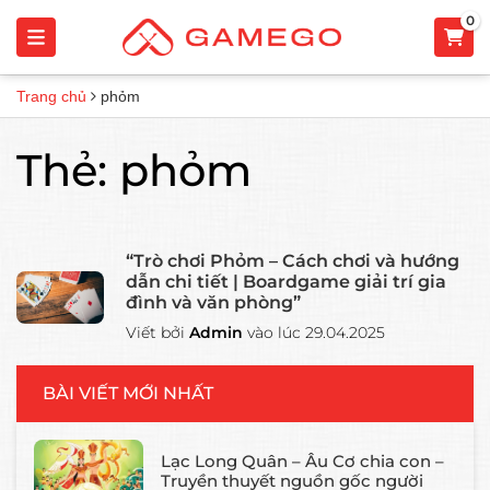
0
Trang chủ
phỏm
Thẻ:
phỏm
“Trò chơi Phỏm – Cách chơi và hướng
dẫn chi tiết | Boardgame giải trí gia
đình và văn phòng”
Viết bởi
Admin
vào lúc 29.04.2025
BÀI VIẾT MỚI NHẤT
Lạc Long Quân – Âu Cơ chia con –
Truyền thuyết nguồn gốc người