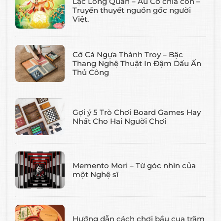
Lạc Long Quân – Âu Cơ chia con –
Truyền thuyết nguồn gốc người
Việt.
Cờ Cá Ngựa Thành Troy – Bậc
Thang Nghệ Thuật In Đậm Dấu Ấn
Thủ Công
Gợi ý 5 Trò Chơi Board Games Hay
Nhất Cho Hai Người Chơi
Memento Mori – Từ góc nhìn của
một Nghệ sĩ
Hướng dẫn cách chơi bầu cua trăm