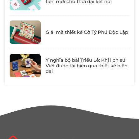
tiến mới cho thời đại kết nối
Giải mã thiết kế Cờ Tỷ Phú Độc Lập
Ý nghĩa bộ bài Triều Lê: Khi lịch sử
Việt được tái hiện qua thiết kế hiện
đại