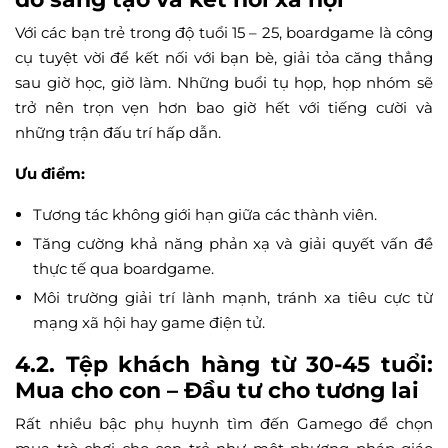
Với các bạn trẻ trong độ tuổi 15 – 25, boardgame là công
cụ tuyệt vời để kết nối với bạn bè, giải tỏa căng thẳng
sau giờ học, giờ làm. Những buổi tụ họp, họp nhóm sẽ
trở nên trọn vẹn hơn bao giờ hết với tiếng cười và
những trận đấu trí hấp dẫn.
Ưu điểm:
Tương tác không giới hạn giữa các thành viên.
Tăng cường khả năng phản xạ và giải quyết vấn đề
thực tế qua boardgame.
Môi trường giải trí lành mạnh, tránh xa tiêu cực từ
mạng xã hội hay game điện tử.
4.2. Tệp khách hàng từ 30-45 tuổi:
Mua cho con – Đầu tư cho tương lai
Rất nhiều bậc phụ huynh tìm đến Gamego để chọn