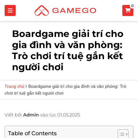
0
Boardgame giải trí cho
gia đình và văn phòng:
Trò chơi trí tuệ gắn kết
người chơi
Trang chủ
Boardgame giải trí cho gia đình và văn phòng: Trò
chơi trí tuệ gắn kết người chơi
Viết bởi
Admin
vào lúc 01.05.2025
Table of Contents