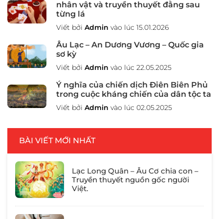
nhân vật và truyền thuyết đằng sau
từng lá
Viết bởi
Admin
vào lúc 15.01.2026
Âu Lạc – An Dương Vương – Quốc gia
sơ kỳ
Viết bởi
Admin
vào lúc 22.05.2025
Ý nghĩa của chiến dịch Điên Biên Phủ
trong cuộc kháng chiến của dân tộc ta
Viết bởi
Admin
vào lúc 02.05.2025
BÀI VIẾT MỚI NHẤT
Lạc Long Quân – Âu Cơ chia con –
Truyền thuyết nguồn gốc người
Việt.