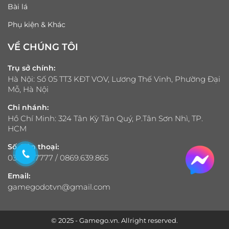
Bài lá
Phụ kiện & Khác
VỀ CHÚNG TÔI
Trụ sở chính:
Hà Nội: Số 05 TT3 KĐT VOV, Lương Thế Vinh, Phường Đại
Mỗ, Hà Nội
Chi nhánh:
Hồ Chí Minh: 324 Tân Kỳ Tân Quý, P.Tân Sơn Nhì, TP.
HCM
Số điện thoại:
033.321.7777 / 0869.639.865
Email:
gamegodotvn@gmail.com
© 2025 - Gamego.vn. Allright reserved.