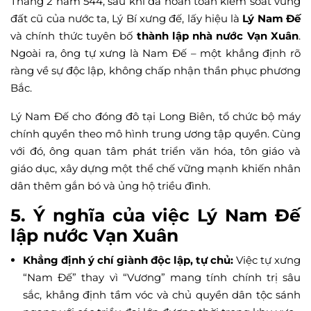
Tháng 2 năm 544, sau khi đã hoàn toàn kiểm soát vùng
đất cũ của nước ta, Lý Bí xưng đế, lấy hiệu là
Lý Nam Đế
và chính thức tuyên bố
thành lập nhà nước Vạn Xuân
.
Ngoài ra, ông tự xưng là Nam Đế – một khẳng định rõ
ràng về sự độc lập, không chấp nhận thần phục phương
Bắc.
Lý Nam Đế cho đóng đô tại Long Biên, tổ chức bộ máy
chính quyền theo mô hình trung ương tập quyền. Cùng
với đó, ông quan tâm phát triển văn hóa, tôn giáo và
giáo dục, xây dựng một thể chế vững mạnh khiến nhân
dân thêm gắn bó và ủng hộ triều đình.
5. Ý nghĩa của việc Lý Nam Đế
lập nước Vạn Xuân
Khẳng định ý chí giành độc lập, tự chủ:
Việc tự xưng
“Nam Đế” thay vì “Vương” mang tính chính trị sâu
sắc, khẳng định tầm vóc và chủ quyền dân tộc sánh