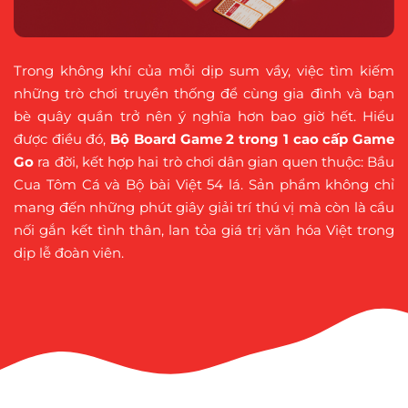
Trong không khí của mỗi dịp sum vầy, việc tìm kiếm
những trò chơi truyền thống để cùng gia đình và bạn
bè quây quần trở nên ý nghĩa hơn bao giờ hết. Hiểu
được điều đó,
Bộ Board Game 2 trong 1 cao cấp Game
Go
ra đời, kết hợp hai trò chơi dân gian quen thuộc:
Bầu
Cua Tôm Cá và Bộ bài Việt 54 lá
. Sản phẩm không chỉ
mang đến những phút giây giải trí thú vị mà còn là cầu
nối gắn kết tình thân, lan tỏa giá trị văn hóa Việt trong
dịp lễ đoàn viên.