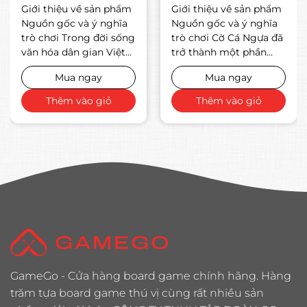
Giới thiệu về sản phẩm
Giới thiệu về sản phẩm
Nguồn gốc và ý nghĩa
Nguồn gốc và ý nghĩa
trò chơi Trong đời sống
trò chơi Cờ Cá Ngựa đã
văn hóa dân gian Việt
trở thành một phần
Nam, gieo quẻ từ lâu đã
quen thuộc trong các
Mua ngay
Mua ngay
gắn liền với nhu cầu ...
buổi tụ họp gia đình,
dịp ...
Thêm vào giỏ
Thêm vào giỏ
GameGo - Cửa hàng board game chính hãng. Hàng
trăm tựa board game thú vị cùng rất nhiều sản