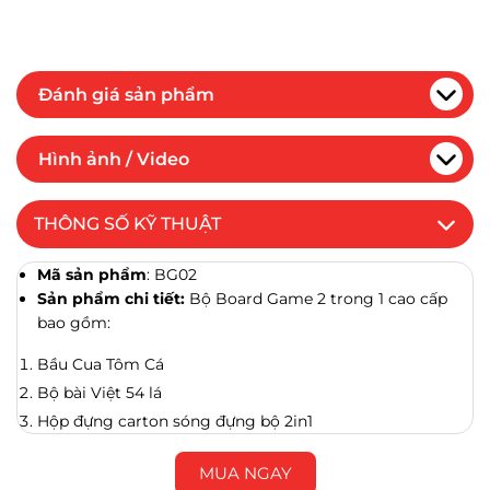
Đánh giá sản phẩm
Hình ảnh / Video
THÔNG SỐ KỸ THUẬT
Mã sản phẩm
: BG02
Sản phẩm chi tiết:
Bộ Board Game 2 trong 1 cao cấp
bao gồm:
Bầu Cua Tôm Cá
Bộ bài Việt 54 lá
Hộp đựng carton sóng đựng bộ 2in1
MUA NGAY