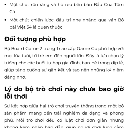
Một chút rộn ràng và hò reo bên bàn Bầu Cua Tôm
Cá
Một chút chiến lược, đấu trí nhẹ nhàng qua ván Bộ
bài Việt 54 lá quen thuộc
Đối tượng phù hợp
Bộ Board Game 2 trong 1 cao cấp Game Go phù hợp với
mọi lứa tuổi, từ trẻ em đến người lớn. Đây là lựa chọn lý
tưởng cho các buổi tụ họp gia đình, bạn bè trong dịp lễ,
giúp tăng cường sự gắn kết và tạo nên những kỷ niệm
đáng nhớ.
Lý do bộ trò chơi này chưa bao giờ
lỗi thời
Sự kết hợp giữa hai trò chơi truyền thống trong một bộ
sản phẩm mang đến trải nghiệm đa dạng và phong
phú. Mỗi trò chơi đều có luật chơi đơn giản nhưng
không kém phần hấp dẫn, giúp người chơi luôn cảm