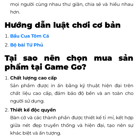
mọi người cùng nhau thư giãn, chia sẻ và hiểu nhau
hơn.
Hướng dẫn luật chơi cơ bản
Bầu Cua Tôm Cá
Bộ bài Tứ Phủ
Tại sao nên chọn mua sản
phẩm tại Game Go?
Chất lượng cao cấp
Sản phẩm được in ấn bằng kỹ thuật hiện đại trên
chất liệu cao cấp, đảm bảo độ bền và an toàn cho
người sử dụng.
Thiết kế độc quyền
Bàn cờ và các thành phần được thiết kế tỉ mỉ, kết hợp
giữa nét đẹp truyền thống và hiện đại, tạo nên sự
khác biệt và ấn tượng.