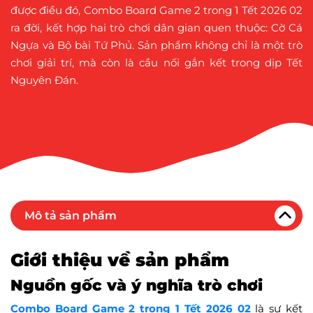
được điều đó, Combo Board Game 2 trong 1 Tết 2026 02
ra đời, kết hợp hai trò chơi dân gian quen thuộc: Cờ Cá
Ngựa và Bộ bài Tứ Phủ. Sản phẩm không chỉ là một trò
chơi giải trí, mà còn là cầu nối gắn kết trong dịp Tết
Nguyên Đán.
Mô tả sản phẩm
Giới thiệu về sản phẩm
Nguồn gốc và ý nghĩa trò chơi
Combo Board Game 2 trong 1 Tết 2026 02
là sự kết