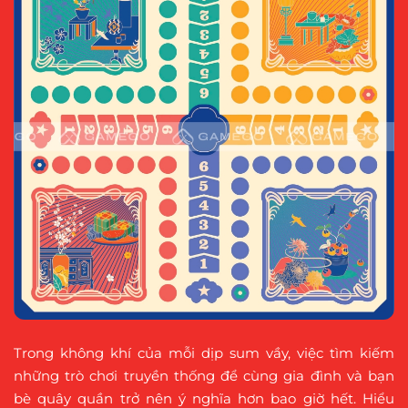
Trong không khí của mỗi dịp sum vầy, việc tìm kiếm
những trò chơi truyền thống để cùng gia đình và bạn
bè quây quần trở nên ý nghĩa hơn bao giờ hết. Hiểu