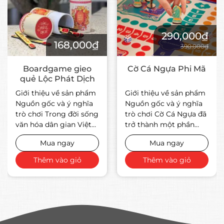
290,000₫
168,000₫
390,000₫
Boardgame gieo
Cờ Cá Ngựa Phi Mã
quẻ Lộc Phát Dịch
Giới thiệu về sản phẩm
Giới thiệu về sản phẩm
Nguồn gốc và ý nghĩa
Nguồn gốc và ý nghĩa
trò chơi Trong đời sống
trò chơi Cờ Cá Ngựa đã
văn hóa dân gian Việt
trở thành một phần
Nam, gieo quẻ từ lâu đã
quen thuộc trong các
Mua ngay
Mua ngay
gắn liền với nhu cầu ...
buổi tụ họp gia đình,
dịp ...
Thêm vào giỏ
Thêm vào giỏ