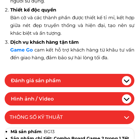
người sử dụng.
Thiết kế độc quyền
Bàn cờ và các thành phần được thiết kế tỉ mỉ, kết hợp
giữa nét đẹp truyền thống và hiện đại, tạo nên sự
khác biệt và ấn tượng.
Dịch vụ khách hàng tận tâm
Game Go
cam kết hỗ trợ khách hàng từ khâu tư vấn
đến giao hàng, đảm bảo sự hài lòng tối đa.
Đánh giá sản phẩm
Hình ảnh / Video
THÔNG SỐ KỸ THUẬT
Mã sản phẩm
: BG13
Sản phẩm chi tiết: Combo Board Game 2 trong 1 Tết