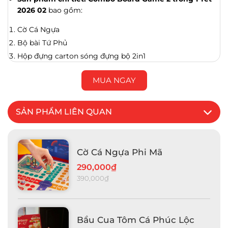
2026 02
bao gồm:
Cờ Cá Ngựa
Bộ bài Tứ Phủ
Hộp đựng carton sóng đựng bộ 2in1
MUA NGAY
SẢN PHẨM LIÊN QUAN
Cờ Cá Ngựa Phi Mã
290,000₫
390,000₫
Bầu Cua Tôm Cá Phúc Lộc