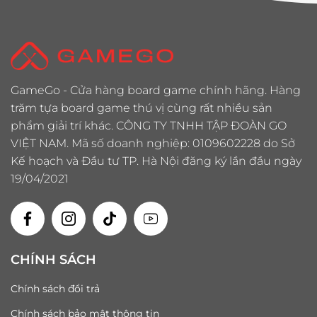
GameGo - Cửa hàng board game chính hãng. Hàng
trăm tựa board game thú vị cùng rất nhiều sản
phẩm giải trí khác. CÔNG TY TNHH TẬP ĐOÀN GO
VIỆT NAM. Mã số doanh nghiệp: 0109602228 do Sở
Kế hoạch và Đầu tư TP. Hà Nội đăng ký lần đầu ngày
19/04/2021
CHÍNH SÁCH
Chính sách đổi trả
Chính sách bảo mật thông tin