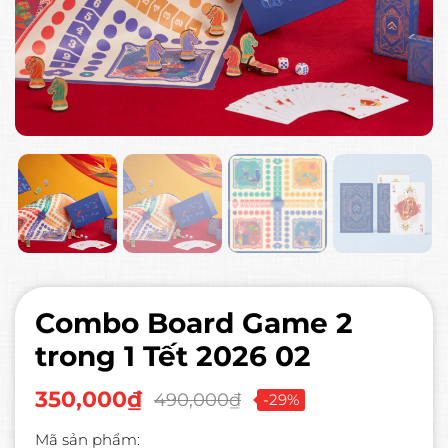
Combo Board Game 2
trong 1 Tết 2026 02
350,000₫
490,000₫
-29%
Mã sản phẩm: