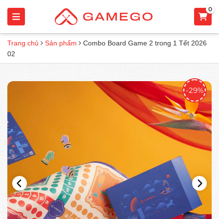
0
Trang chủ
Sản phẩm
Combo Board Game 2 trong 1 Tết 2026
02
-29%