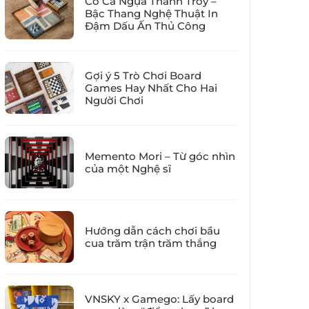
Cờ Cá Ngựa Thành Troy –
Bậc Thang Nghệ Thuật In
Đậm Dấu Ấn Thủ Công
Gợi ý 5 Trò Chơi Board
Games Hay Nhất Cho Hai
Người Chơi
Memento Mori – Từ góc nhìn
của một Nghệ sĩ
Hướng dẫn cách chơi bầu
cua trăm trận trăm thắng
VNSKY x Gamego: Lấy board