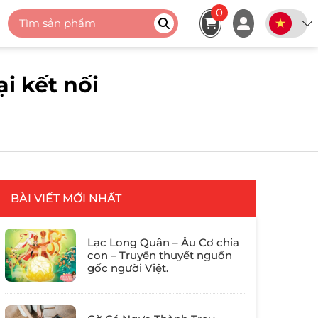
0
i kết nối
BÀI VIẾT MỚI NHẤT
Lạc Long Quân – Âu Cơ chia
con – Truyền thuyết nguồn
gốc người Việt.