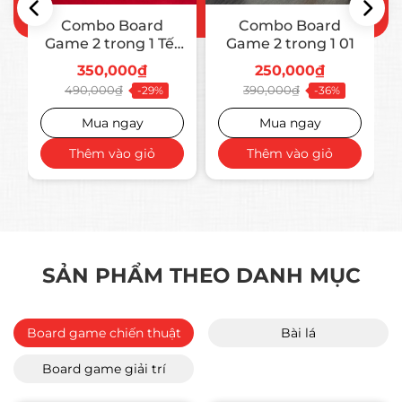
Combo Board
Combo Board
Game 2 trong 1 Tết
Game 2 trong 1 01
2026 02
350,000₫
250,000₫
490,000₫
390,000₫
-29%
-36%
Mua ngay
Mua ngay
Thêm vào giỏ
Thêm vào giỏ
SẢN PHẨM THEO DANH MỤC
Board game chiến thuật
Bài lá
Board game giải trí