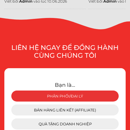
Viết bởi
Admin
vào lúc 10.06.2026
Viết bởi
Admin
vào lú
LIÊN HỆ NGAY ĐỂ ĐỒNG HÀNH
CÙNG CHÚNG TÔI
Bạn là...
PHÂN PHỐI/ĐẠI LÝ
BÁN HÀNG LIÊN KẾT (AFFILIATE)
QUÀ TẶNG DOANH NGHIỆP