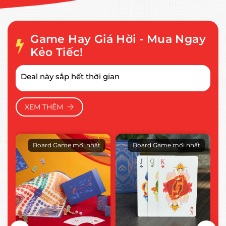
Game Hay Giá Hời - Mua Ngay
Kẻo Tiếc!
Deal này sắp hết thời gian
XEM THÊM
i
Board Game mới nhất
Board Game mới nhất