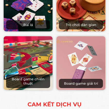
Bài lá
Trò chơi dân gian
Board game chiến
thuật
Board game giải trí
CAM KẾT DỊCH VỤ