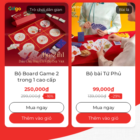
Trò chơi dân gian
Bài lá
Bộ Board Game 2
Bộ bài Tứ Phủ
trong 1 cao cấp
250,000₫
99,000₫
299,000₫
139,000₫
-16%
-29%
Mua ngay
Mua ngay
Thêm vào giỏ
Thêm vào giỏ