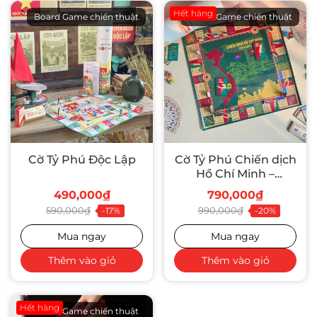
Hết hàng
Board Game chiến thuật
Board Game chiến thuật
Cờ Tỷ Phú Độc Lập
Cờ Tỷ Phú Chiến dịch
Hồ Chí Minh –
Limited Edition
490,000₫
790,000₫
590,000₫
990,000₫
-17%
-20%
Mua ngay
Mua ngay
Thêm vào giỏ
Thêm vào giỏ
Hết hàng
Board Game chiến thuật