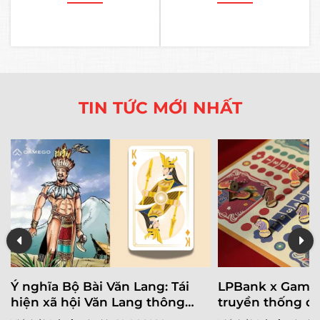
TIN TỨC MỚI NHẤT
Ý nghĩa Bộ Bài Văn Lang: Tái
LPBank x Gameg
a
hiện xã hội Văn Lang thông
truyền thống đ
qua từng lá bài
trải nghiệm thư