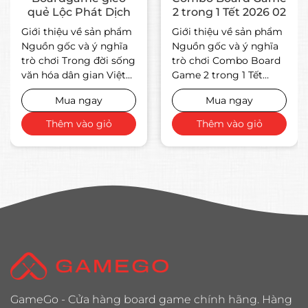
quẻ Lộc Phát Dịch
2 trong 1 Tết 2026 02
Giới thiệu về sản phẩm
Giới thiệu về sản phẩm
Nguồn gốc và ý nghĩa
Nguồn gốc và ý nghĩa
trò chơi Trong đời sống
trò chơi Combo Board
văn hóa dân gian Việt
Game 2 trong 1 Tết
Nam, gieo quẻ từ lâu đã
2026 02 là sự kết hợp
Mua ngay
Mua ngay
gắn liền với nhu cầu ...
độc đáo giữa hai trò
chơi dân gian ...
Thêm vào giỏ
Thêm vào giỏ
GameGo - Cửa hàng board game chính hãng. Hàng