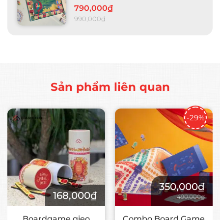
790,000₫
990,000₫
Sản phẩm liên quan
-29%
350,000₫
168,000₫
490,000₫
Boardgame gieo
Combo Board Game