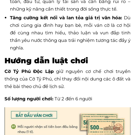
toán, đầu tư, quản lý tài sản và cân bằng rủi ro –
những kỹ năng cần thiết trong đời sống thực tế.
Tăng cường kết nối và lan tỏa giá trị văn hóa:
Dù
chơi cùng gia đình hay bạn bè, mỗi ván cờ là cơ hội
để cùng nhau tìm hiểu, thảo luận và vun đắp tinh
thần yêu nước thông qua trải nghiệm tương tác đầy ý
nghĩa.
Hướng dẫn luật chơi
Cờ Tỷ Phú Độc Lập
giữ nguyên cơ chế chơi truyền
thống của Cờ Tỷ Phú, chỉ thay đổi nội dung các ô đất và
thẻ bài theo chủ đề lịch sử.
Số lượng người chơi:
Từ 2 đến 6 người