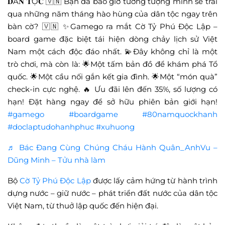
𝐃Â𝐍 𝐓Ộ𝐂 🇻🇳 Bạn đã bao giờ tưởng tượng mình sẽ trải
qua những năm tháng hào hùng của dân tộc ngay trên
bàn cờ? 🇻🇳 ✨Gamego ra mắt Cờ Tỷ Phú Độc Lập –
board game đặc biệt tái hiện dòng chảy lịch sử Việt
Nam một cách độc đáo nhất. 💫Đây không chỉ là một
trò chơi, mà còn là: 🌟Một tấm bản đồ để khám phá Tổ
quốc. 🌟Một cầu nối gắn kết gia đình. 🌟Một “món quà”
check-in cực nghệ. 🔥 Ưu đãi lên đến 35%, số lượng có
hạn! Đặt hàng ngay để sở hữu phiên bản giới hạn!
#gamego
#boardgame
#80namquockhanh
#doclaptudohanhphuc
#xuhuong
♬ Bác Đang Cùng Chúng Cháu Hành Quân_AnhVu –
Dũng Minh – Tửu nhà làm
Bộ
Cờ Tỷ Phú Độc Lập
được lấy cảm hứng từ hành trình
dựng nước – giữ nước – phát triển đất nước của dân tộc
Việt Nam, từ thuở lập quốc đến hiện đại.