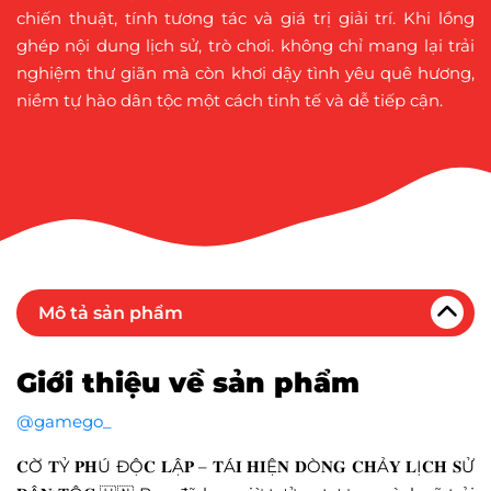
chiến thuật, tính tương tác và giá trị giải trí. Khi lồng
ghép nội dung lịch sử, trò chơi. không chỉ mang lại trải
nghiệm thư giãn mà còn khơi dậy tình yêu quê hương,
niềm tự hào dân tộc một cách tinh tế và dễ tiếp cận.
Mô tả sản phẩm
Giới thiệu về sản phẩm
@gamego_
𝐂Ờ 𝐓Ỷ 𝐏𝐇Ú ĐỘ𝐂 𝐋Ậ𝐏 – 𝐓Á𝐈 𝐇𝐈Ệ𝐍 𝐃Ò𝐍𝐆 𝐂𝐇Ả𝐘 𝐋Ị𝐂𝐇 𝐒Ử