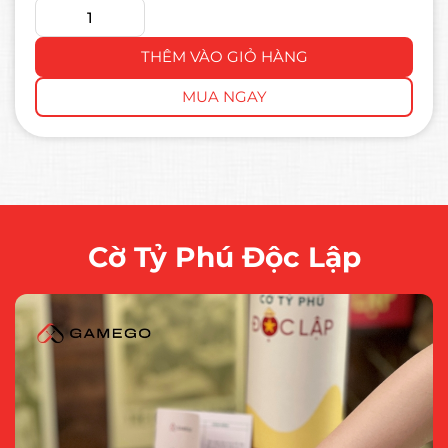
THÊM VÀO GIỎ HÀNG
MUA NGAY
Cờ Tỷ Phú Độc Lập