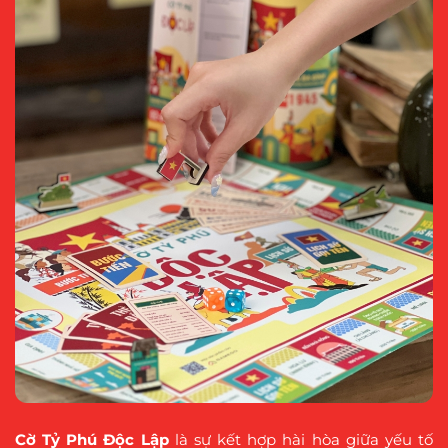
Cờ Tỷ Phú Độc Lập
là sự kết hợp hài hòa giữa yếu tố