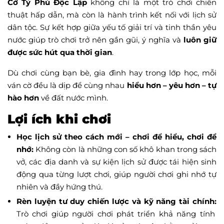
Cờ Tỷ Phú Độc Lập
không chỉ là một trò chơi chiến
thuật hấp dẫn, mà còn là hành trình kết nối với lịch sử
dân tộc. Sự kết hợp giữa yếu tố giải trí và tinh thần yêu
nước giúp trò chơi trở nên gần gũi, ý nghĩa và
luôn giữ
được sức hút qua thời gian
.
Dù chơi cùng bạn bè, gia đình hay trong lớp học, mỗi
ván cờ đều là dịp để cùng nhau
hiểu hơn – yêu hơn – tự
hào hơn
về đất nước mình.
Lợi ích khi chơi
Học lịch sử theo cách mới – chơi để hiểu, chơi để
nhớ:
Không còn là những con số khô khan trong sách
vở, các địa danh và sự kiện lịch sử được tái hiện sinh
động qua từng lượt chơi, giúp người chơi ghi nhớ tự
nhiên và đầy hứng thú.
Rèn luyện tư duy chiến lược và kỹ năng tài chính:
Trò chơi giúp người chơi phát triển khả năng tính